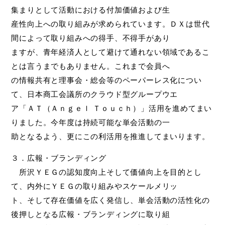
集まりとして活動における付加価値および生
産性向上への取り組みが求められています。ＤＸは世代
間によって取り組みへの得手、不得手があり
ますが、青年経済人として避けて通れない領域であるこ
とは言うまでもありません。これまで会員へ
の情報共有と理事会・総会等のペーパーレス化につい
て、日本商工会議所のクラウド型グループウエ
ア「ＡＴ（Ａｎｇｅｌ Ｔｏｕｃｈ）」活用を進めてまい
りました。今年度は持続可能な単会活動の一
助となるよう、更にこの利活用を推進してまいります。
３．広報・ブランディング
所沢ＹＥＧの認知度向上そして価値向上を目的とし
て、内外にＹＥＧの取り組みやスケールメリッ
ト、そして存在価値を広く発信し、単会活動の活性化の
後押しとなる広報・ブランディングに取り組