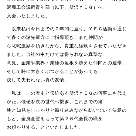
沢商工会議所青年部（以下、所沢ＹＥＧ）へ
入会いたしました。
以来私は今日までの７年間に亘り、ＹＥＧ活動を通じ
て多くの諸先輩方にご指導頂き、また仲間か
ら叱咤激励を頂きながら、貴重な経験をさせていただき
ました。自社の中だけでは得られない真摯な
意見、企業や業界・業種の垣根を越えた仲間との連帯、
そして時に大きくぶつかることがあっても、
決して失われない真の友情。
私は、この歴史と伝統ある所沢ＹＥＧの何事にも代え
がたい価値を次の世代へ繋ぎ、これまでの経
験と知見をしっかりと織り込みながら紡いでいく決意の
もと、全身全霊をもって第２６代会長の職を
お預かりすることといたしました。