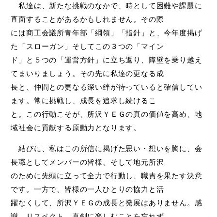
私達は、新たな挑戦のなかで、時として困難や課題に
直面することがあるかもしれません。その際
には商工会議所青年部「綱領」「指針」と、今年度掲げ
た「スローガン」そしてこの３つの「マイン
ド」と５つの「運営方針」に立ち返り、障壁を乗り越え
てまいりましょう。その先に私達の更なる成
長と、仲間との更なる深い絆が待っていると確信してい
ます。常に挑戦し、成長を追求し続けるこ
と。この行動こそが、所沢ＹＥＧの真の価値を高め、地
域社会に貢献する原動力となります。
結びに、私はこの所信に掲げた思い・想いを胸に、会
長職としてメンバーの皆様、そして地元所沢
のために先頭に立って全力で行動し、職責を果たす決意
です。一方で、皆様の一人ひとりの協力と活
躍なくして、所沢ＹＥＧの成長と発展はありません。感
謝、リスペクト、真剣に楽しむことを忘れず