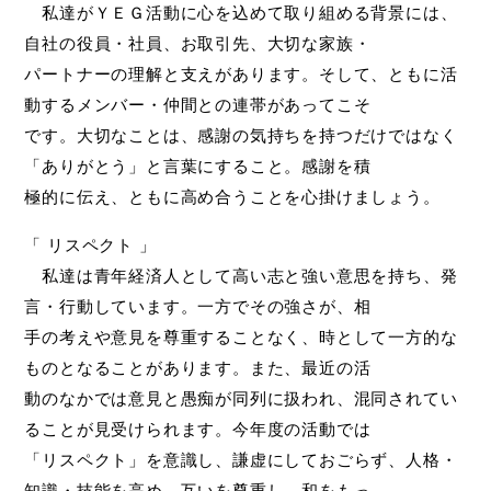
私達がＹＥＧ活動に心を込めて取り組める背景には、
自社の役員・社員、お取引先、大切な家族・
パートナーの理解と支えがあります。そして、ともに活
動するメンバー・仲間との連帯があってこそ
です。大切なことは、感謝の気持ちを持つだけではなく
「ありがとう」と言葉にすること。感謝を積
極的に伝え、ともに高め合うことを心掛けましょう。
「 リスペクト 」
私達は青年経済人として高い志と強い意思を持ち、発
言・行動しています。一方でその強さが、相
手の考えや意見を尊重することなく、時として一方的な
ものとなることがあります。また、最近の活
動のなかでは意見と愚痴が同列に扱われ、混同されてい
ることが見受けられます。今年度の活動では
「リスペクト」を意識し、謙虚にしておごらず、人格・
知識・技能を高め、互いを尊重し、和をもっ