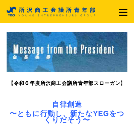
【令和６年度所沢商工会議所青年部スローガン】
自律創造
〜ともに行動し、新たなYEGをつ
くりだそう〜