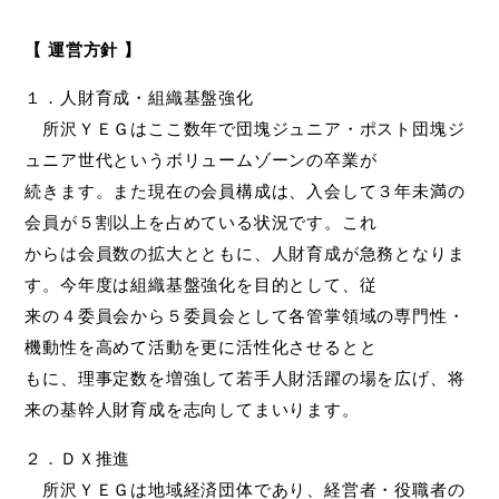
【 運営方針 】
１．人財育成・組織基盤強化
所沢ＹＥＧはここ数年で団塊ジュニア・ポスト団塊ジ
ュニア世代というボリュームゾーンの卒業が
続きます。また現在の会員構成は、入会して３年未満の
会員が５割以上を占めている状況です。これ
からは会員数の拡大とともに、人財育成が急務となりま
す。今年度は組織基盤強化を目的として、従
来の４委員会から５委員会として各管掌領域の専門性・
機動性を高めて活動を更に活性化させるとと
もに、理事定数を増強して若手人財活躍の場を広げ、将
来の基幹人財育成を志向してまいります。
２．ＤＸ推進
所沢ＹＥＧは地域経済団体であり、経営者・役職者の